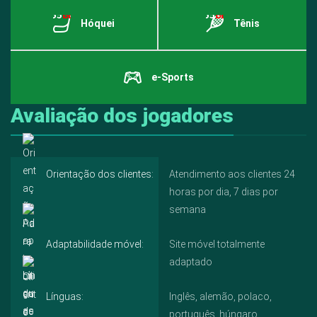
Hóquei
Tênis
e-Sports
Avaliação dos jogadores
Orientação dos clientes:
Atendimento aos clientes 24
horas por dia, 7 dias por
semana
Adaptabilidade móvel:
Site móvel totalmente
adaptado
Línguas:
Inglês, alemão, polaco,
português, húngaro,