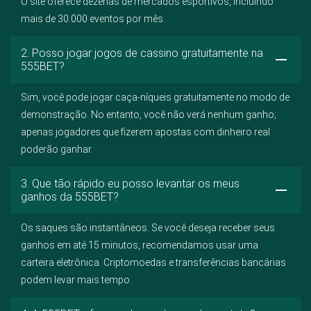
O site oferece dezenas de mercados esportivos, incluindo
mais de 30.000 eventos por mês.
2. Posso jogar jogos de cassino gratuitamente na
555BET?
Sim, você pode jogar caça-níqueis gratuitamente no modo de
demonstração. No entanto, você não verá nenhum ganho;
apenas jogadores que fizerem apostas com dinheiro real
poderão ganhar.
3. Que tão rápido eu posso levantar os meus
ganhos da 555BET?
Os saques são instantâneos. Se você deseja receber seus
ganhos em até 15 minutos, recomendamos usar uma
carteira eletrônica. Criptomoedas e transferências bancárias
podem levar mais tempo.