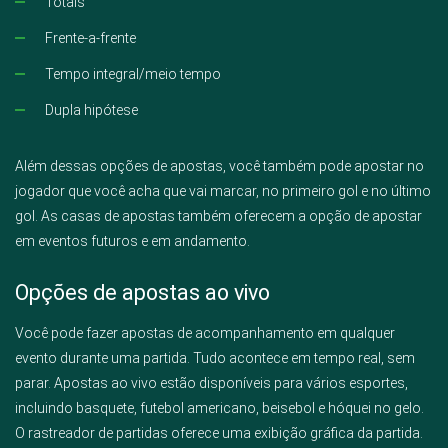
Totais
Frente-a-frente
Tempo integral/meio tempo
Dupla hipótese
Além dessas opções de apostas, você também pode apostar no
jogador que você acha que vai marcar, no primeiro gol e no último
gol. As casas de apostas também oferecem a opção de apostar
em eventos futuros e em andamento.
Opções de apostas ao vivo
Você pode fazer apostas de acompanhamento em qualquer
evento durante uma partida. Tudo acontece em tempo real, sem
parar. Apostas ao vivo estão disponíveis para vários esportes,
incluindo basquete, futebol americano, beisebol e hóquei no gelo.
O rastreador de partidas oferece uma exibição gráfica da partida.