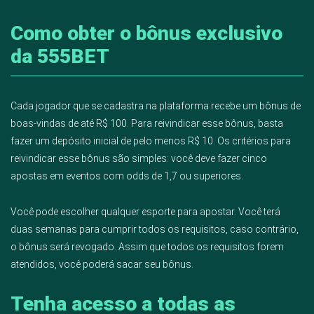
Como obter o bônus exclusivo
da 555BET
Cada jogador que se cadastra na plataforma recebe um bônus de
boas-vindas de até R$ 100. Para reivindicar esse bônus, basta
fazer um depósito inicial de pelo menos R$ 10. Os critérios para
reivindicar esse bônus são simples: você deve fazer cinco
apostas em eventos com odds de 1,7 ou superiores.
Você pode escolher qualquer esporte para apostar. Você terá
duas semanas para cumprir todos os requisitos, caso contrário,
o bônus será revogado. Assim que todos os requisitos forem
atendidos, você poderá sacar seu bônus.
Tenha acesso a todas as