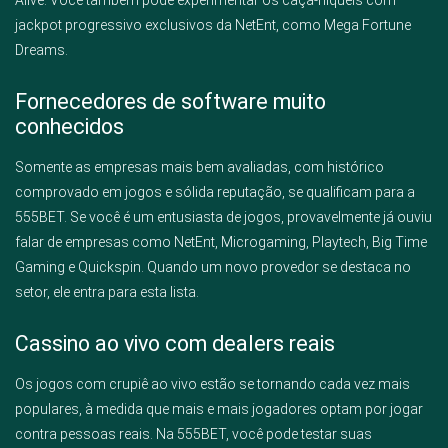
Alive. Você também pode experimentar os caça-níqueis com
jackpot progressivo exclusivos da NetEnt, como Mega Fortune
Dreams.
Fornecedores de software muito
conhecidos
Somente as empresas mais bem avaliadas, com histórico
comprovado em jogos e sólida reputação, se qualificam para a
555BET. Se você é um entusiasta de jogos, provavelmente já ouviu
falar de empresas como NetEnt, Microgaming, Playtech, Big Time
Gaming e Quickspin. Quando um novo provedor se destaca no
setor, ele entra para esta lista.
Cassino ao vivo com dealers reais
Os jogos com crupiê ao vivo estão se tornando cada vez mais
populares, à medida que mais e mais jogadores optam por jogar
contra pessoas reais. Na 555BET, você pode testar suas