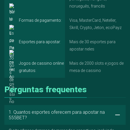
norueguês, francês
Formas de pagamento:
Visa, MasterCard, Neteller,
Skrill, Crypto, Jeton, ecoPayz
Esportes para apostar:
Mais de 30 esportes para
apostar neles
Jogos de cassino online
Mais de 2000 slots e jogos de
gratuitos:
mesa de cassino
Perguntas frequentes
1. Quantos esportes oferecem para apostar na
555BET?