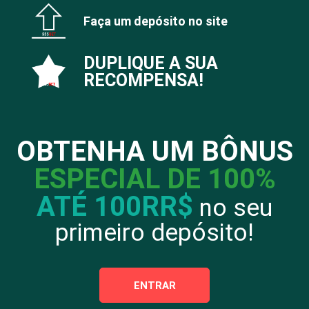
Faça um depósito no site
DUPLIQUE A SUA
RECOMPENSA!
OBTENHA UM BÔNUS
ESPECIAL DE 100%
ATÉ 100RR$
no seu
primeiro depósito!
ENTRAR