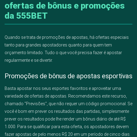
ofertas de bônus e promoções
da 555BET
Quando se trata de promoções de apostas, há ofertas especiais
tanto para grandes apostadores quanto para quem tem
orçamento limitado. Tudo o que você precisa fazer é apostar
regularmente e se divertir.
Promoções de bônus de apostas esportivas
Basta apostar nos seus esportes favoritos e aproveitar uma
variedade de ofertas de apostas. Recomendamos este recurso,
chamado "Previsões", que não requer um código promocional. Se
você é bom em prever os resultados das partidas, simplesmente
prever os resultados pode lhe render um bônus diário de até R$
1.000. Para se qualificar para esta oferta, os apostadores devem
fazer apostas de pelo menos R$ 20 em um período de cinco dias.