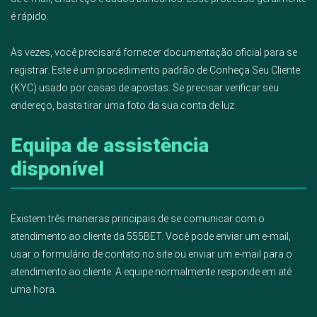
é rápido.
Às vezes, você precisará fornecer documentação oficial para se
registrar. Este é um procedimento padrão de Conheça Seu Cliente
(KYC) usado por casas de apostas. Se precisar verificar seu
endereço, basta tirar uma foto da sua conta de luz.
Equipa de assistência
disponível
Existem três maneiras principais de se comunicar com o
atendimento ao cliente da 555BET. Você pode enviar um e-mail,
usar o formulário de contato no site ou enviar um e-mail para o
atendimento ao cliente. A equipe normalmente responde em até
uma hora.