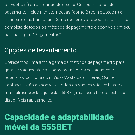
ou EcoPayz) ou um cartão de crédito. Outros métodos de
pagamento incluem criptomoedas (como Bitcoin e Litecoin) e
transferências bancárias. Como sempre, você pode ver uma lista
completa de todos os métodos de pagamento disponíveis em seu
país na página “Pagamentos”.
Opções de levantamento
Oferecemos uma ampla gama de métodos de pagamento para
garantir saques fáceis. Todos os métodos de pagamento
populares, como Bitcoin, Visa/Mastercard, Interac, Skrill e
EcoPayz, estão disponíveis. Todos os saques são verificados
manualmente pela equipe da 555BET, mas seus fundos estarão
disponíveis rapidamente.
Capacidade e adaptabilidade
móvel da 555BET