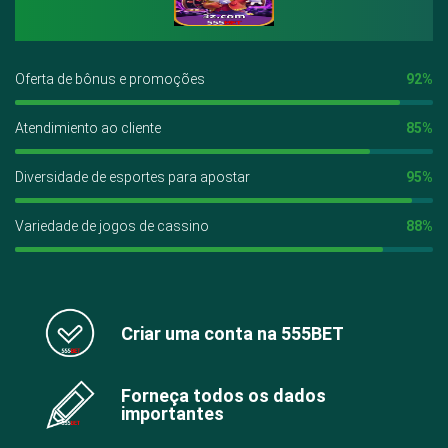
Oferta de bônus e promoções
92%
Atendimiento ao cliente
85%
Diversidade de esportes para apostar
95%
Variedade de jogos de cassino
88%
Criar uma conta na 555BET
Forneça todos os dados
importantes